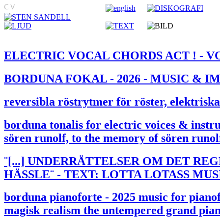
ELECTRIC VOCAL CHORDS ACT ! - V
BORDUNA FOKAL - 2026 - MUSIC & IMAG
reversibla röstrytmer för röster, elektrisk
borduna tonalis for electric voices & instr
sören runolf, to the memory of sören runol
¨[...] UNDERRÄTTELSER OM DET RE
HÄSSLE¨ - TEXT: LOTTA LOTASS MUS
borduna pianoforte - 2025 music for pian
magisk realism the untempered grand pian