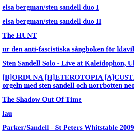
elsa bergman/sten sandell duo I
elsa bergman/sten sandell duo II
The HUNT
ur den anti-fascistiska sångboken för klav
Sten Sandell Solo - Live at Kaleidophon, U
[B]ORDUNA [H]ETEROTOPIA [A]CUSTICUM
orgeln med sten sandell och norrbotten ne
The Shadow Out Of Time
lau
Parker/Sandell - St Peters Whitstable 2009