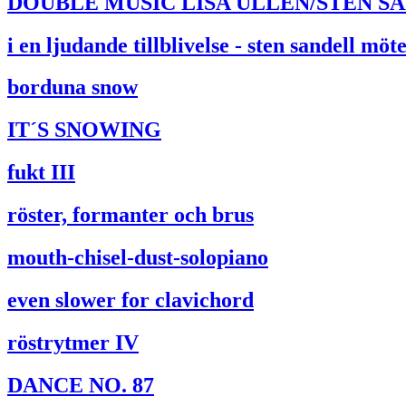
DOUBLE MUSIC LISA ULLÉN/STEN SANDEL
i en ljudande tillblivelse - sten sandell mö
borduna snow
IT´S SNOWING
fukt III
röster, formanter och brus
mouth-chisel-dust-solopiano
even slower for clavichord
röstrytmer IV
DANCE NO. 87